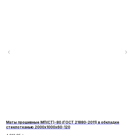
Маты прошивные МП(СТ)-80 (ГОСТ 21880-2011) в обкладке
Ма
стеклотканью 2000х1000х60-120
ме