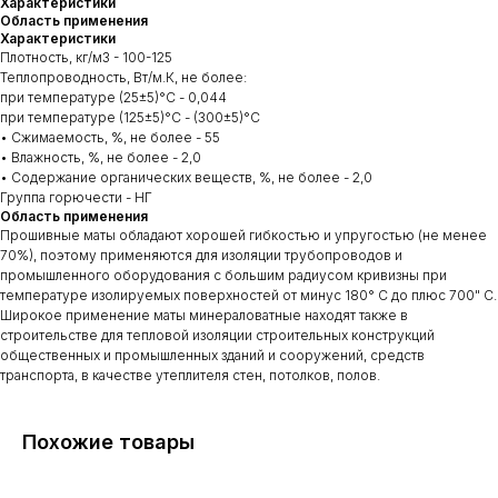
Характеристики
Область применения
Характеристики
Плотность, кг/м3 - 100-125
Теплопроводность, Вт/м.К, не более:
при температуре (25±5)°С - 0,044
при температуре (125±5)°С - (300±5)°С
• Сжимаемость, %, не более - 55
• Влажность, %, не более - 2,0
• Содержание органических веществ, %, не более - 2,0
Группа горючести - НГ
Область применения
Прошивные маты обладают хорошей гибкостью и упругостью (не менее
70%), поэтому применяются для изоляции трубопроводов и
промышленного оборудования с большим радиусом кривизны при
температуре изолируемых поверхностей от минус 180° С до плюс 700" С.
Широкое применение маты минераловатные находят также в
строительстве для тепловой изоляции строительных конструкций
общественных и промышленных зданий и сооружений, средств
транспорта, в качестве утеплителя стен, потолков, полов.
Похожие товары