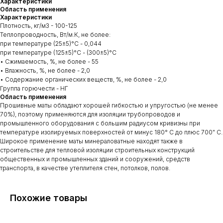
Характеристики
Область применения
Характеристики
Плотность, кг/м3 - 100-125
Теплопроводность, Вт/м.К, не более:
при температуре (25±5)°С - 0,044
при температуре (125±5)°С - (300±5)°С
• Сжимаемость, %, не более - 55
• Влажность, %, не более - 2,0
• Содержание органических веществ, %, не более - 2,0
Группа горючести - НГ
Область применения
Прошивные маты обладают хорошей гибкостью и упругостью (не менее
70%), поэтому применяются для изоляции трубопроводов и
промышленного оборудования с большим радиусом кривизны при
температуре изолируемых поверхностей от минус 180° С до плюс 700" С.
Широкое применение маты минераловатные находят также в
строительстве для тепловой изоляции строительных конструкций
общественных и промышленных зданий и сооружений, средств
транспорта, в качестве утеплителя стен, потолков, полов.
Похожие товары