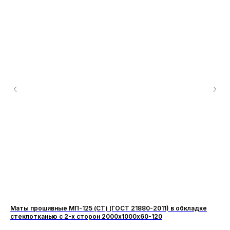
Маты прошивные МП-125 (СТ) (ГОСТ 21880-2011) в обкладке
Ма
стеклотканью с 2-х сторон 2000х1000х60-120
пр