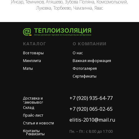
Инсар, Темников, Атяшево, Зубова Поляна, Комсомольский,
Луховка, Торбеево, Чамзинка, Явас
КАТАЛОГ
О КОМПАНИИ
Все товары
О нас
Минплита
Важная информация
Маты
Фотогалерея
Сертификаты
+7 (920) 935-64-77
Доставка и
самовывоз
Склад
+7 (920) 065-02-65
Прайс-лист
elitis-2010@mail.ru
Статьи и новости
Контакты
Пн. – Пт.: с 8:00 до 17:00
Реквизиты