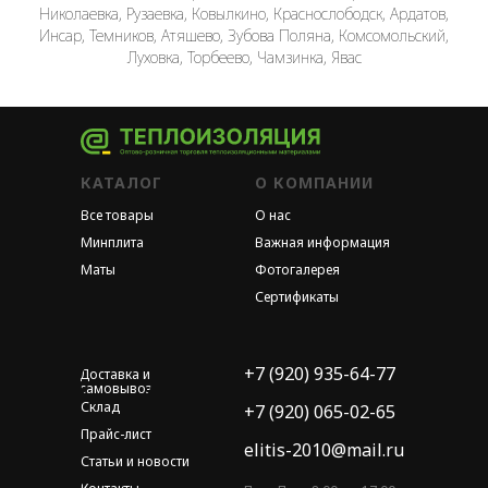
Николаевка, Рузаевка, Ковылкино, Краснослободск, Ардатов,
Инсар, Темников, Атяшево, Зубова Поляна, Комсомольский,
Луховка, Торбеево, Чамзинка, Явас
КАТАЛОГ
О КОМПАНИИ
Все товары
О нас
Минплита
Важная информация
Маты
Фотогалерея
Сертификаты
+7 (920) 935-64-77
Доставка и
самовывоз
Склад
+7 (920) 065-02-65
Прайс-лист
elitis-2010@mail.ru
Статьи и новости