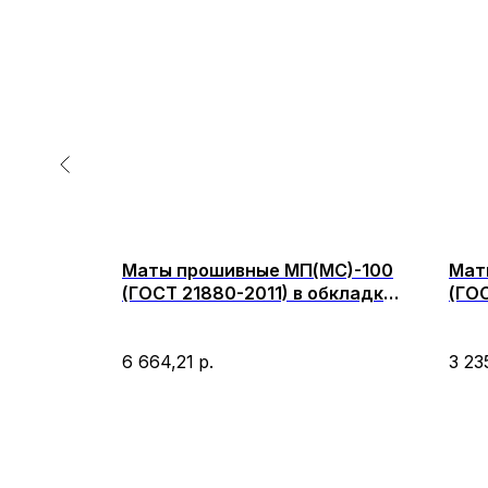
Т)-75
Маты прошивные МП(МС)-100
Мат
бкладке
(ГОСТ 21880-2011) в обкладке
(ГОС
1000х60
металлической сеткой с 2-х
мет
сторон 2000х1000х60-120
200
6 664,21
р.
3 23