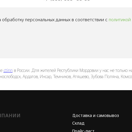
 обработку персональных данных в соответствии с
политикой
те
ctinn
в России. Для жителей Республики Мордовии у нас не только низ
снослободск, Ардатов, Инсар, Темников, Атяшево, Зубова Поляна, Комсо
МПАНИИ
Доставка и самовывоз
Склад
Прайс-лист