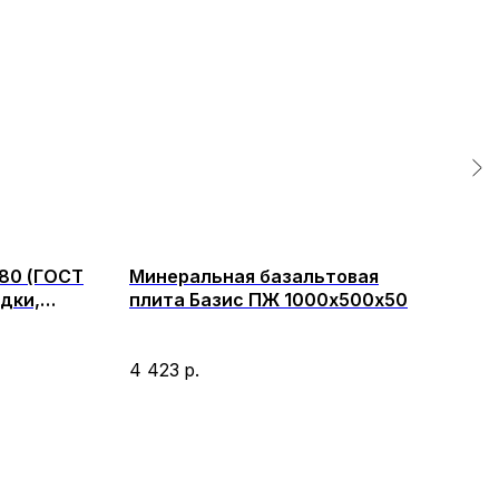
80 (ГОСТ
Минеральная базальтовая
Мин
адки,
плита Базис ПЖ 1000х500х50
100
ингом
Мин
(мар
4 423
р.
1 9
повы
выс
теп
кот
тепл
дост