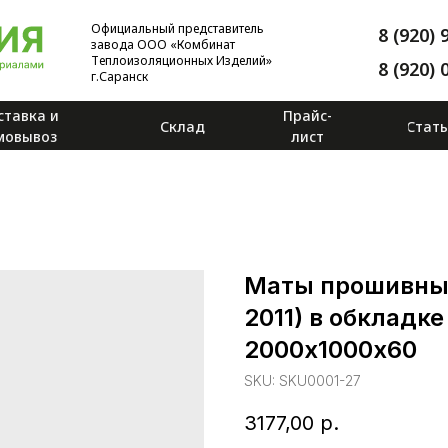
Официальный представитель
8 (920) 
завода ООО «Комбинат
Теплоизоляционных Изделий»
8 (920) 
г.Саранск
ставка и
Прайс-
Склад
Стат
мовывоз
лист
Маты прошивные
2011) в обкладк
2000х1000х60
SKU:
SKU0001-27
3177,00
р.