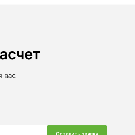
про
асчет
 вас
Оставить заявку