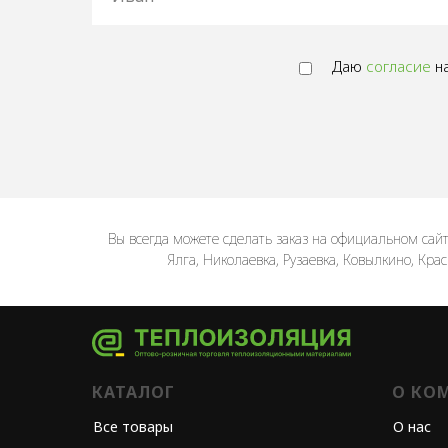
Даю
согласие
на
Вы всегда можете сделать заказ на официальном сай
Ялга, Николаевка, Рузаевка, Ковылкино, Кра
КАТАЛОГ
О КО
Все товары
О нас