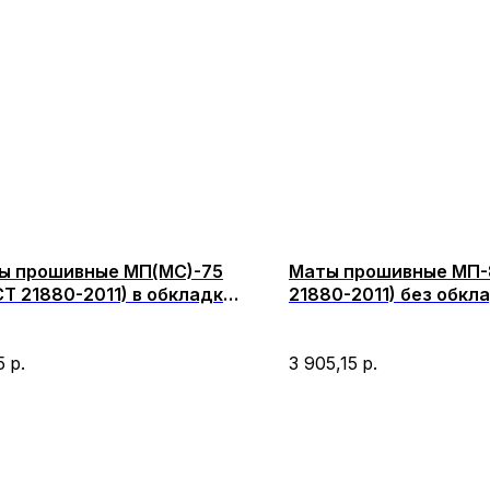
ы прошивные МП(МС)-75
Маты прошивные МП-
Т 21880-2011) в обкладке
21880-2011) без обкл
аллической сеткой
прошитые стеклоров
0х1000х50
2000х1000х60-120
5
р.
3 905,15
р.