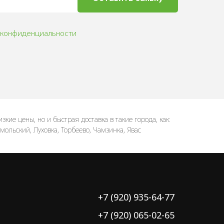
 конфиденциальности
кие цены, но и быстрая доставка в такие города, как:
мольский, Луховка, Торбеево, Чамзинка, Явас
+7 (920) 935-64-77
+7 (920) 065-02-65