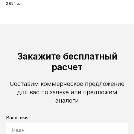
представляет собой специализированный изоляционный материал,
3 2
2 654
р.
который занимает ключевую нишу между мягкими рулонными
утеплителями и жесткими фасадными плитами.
Закажите бесплатный
расчет
Составим коммерческое предложение
для вас по заявке или предложим
аналоги
Ваше имя