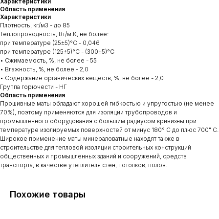
Характеристики
Область применения
Характеристики
Плотность, кг/м3 - до 85
Теплопроводность, Вт/м.К, не более:
при температуре (25±5)°С - 0,046
при температуре (125±5)°С - (300±5)°С
• Сжимаемость, %, не более - 55
• Влажность, %, не более - 2,0
• Содержание органических веществ, %, не более - 2,0
Группа горючести - НГ
Область применения
Прошивные маты обладают хорошей гибкостью и упругостью (не менее
70%), поэтому применяются для изоляции трубопроводов и
промышленного оборудования с большим радиусом кривизны при
температуре изолируемых поверхностей от минус 180° С до плюс 700" С.
Широкое применение маты минераловатные находят также в
строительстве для тепловой изоляции строительных конструкций
общественных и промышленных зданий и сооружений, средств
транспорта, в качестве утеплителя стен, потолков, полов.
Похожие товары