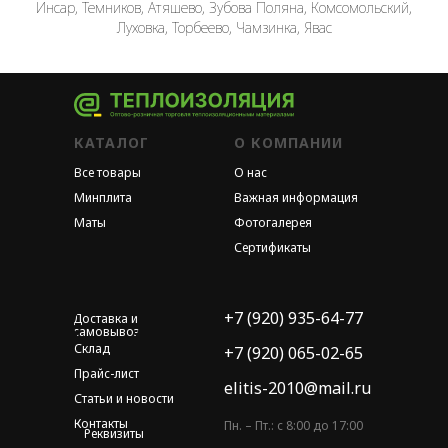
Инсар, Темников, Атяшево, Зубова Поляна, Комсомольский,
Луховка, Торбеево, Чамзинка, Явас
КАТАЛОГ
О КОМПАНИИ
Все товары
О нас
Минплита
Важная информация
Маты
Фотогалерея
Сертификаты
+7 (920) 935-64-77
Доставка и
самовывоз
Склад
+7 (920) 065-02-65
Прайс-лист
elitis-2010@mail.ru
Статьи и новости
Контакты
Пн. – Пт.: с 8:00 до 17:00
Реквизиты