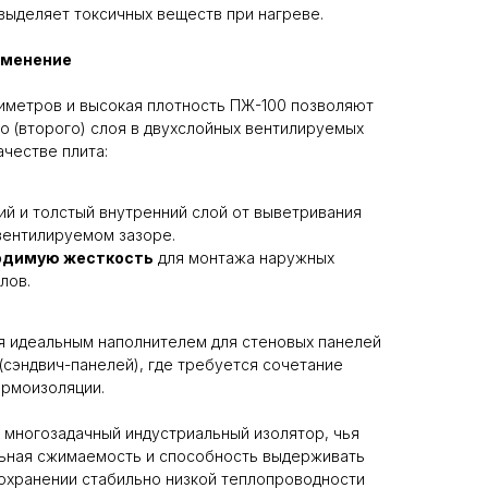
выделяет токсичных веществ при нагреве.
именение
иметров и высокая плотность ПЖ-100 позволяют
о (второго) слоя в двухслойных вентилируемых
ачестве плита:
ий и толстый внутренний слой от выветривания
вентилируемом зазоре.
одимую жесткость
для монтажа наружных
лов.
я идеальным наполнителем для стеновых панелей
(сэндвич-панелей), где требуется сочетание
ермоизоляции.
о многозадачный индустриальный изолятор, чья
льная сжимаемость и способность выдерживать
охранении стабильно низкой теплопроводности