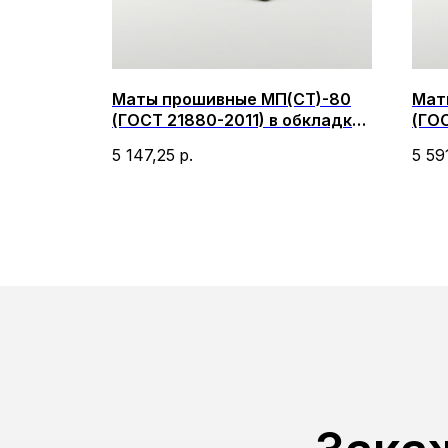
Маты прошивные МП(СТ)-80
Мат
ти
(ГОСТ 21880-2011) в обкладке
(ГОС
0
стеклотканью 2000х1000х40-
мет
5 147,25
р.
5 59
50
200