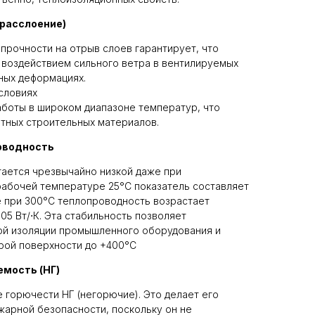
(расслоение)
 прочности на отрыв слоев гарантирует, что
 воздействием сильного ветра в вентилируемых
ных деформациях.
словиях
аботы в широком диапазоне температур, что
ртных строительных материалов.
оводность
ается чрезвычайно низкой даже при
рабочей температуре 25°С показатель составляет
же при 300°С теплопроводность возрастает
 05 Вт/⋅К. Эта стабильность позволяет
вой изоляции промышленного оборудования и
рой поверхности до +400°С
мость (НГ)
е горючести НГ (негорючие). Это делает его
арной безопасности, поскольку он не