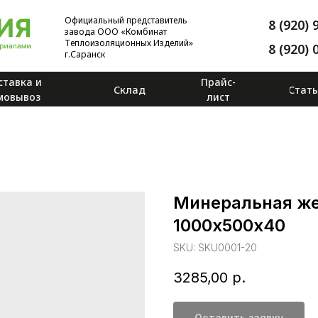
Официальный представитель
8 (920) 
завода ООО «Комбинат
Теплоизоляционных Изделий»
8 (920) 
г.Саранск
ставка и
Прайс-
Склад
Стат
мовывоз
лист
Минеральная же
1000х500х40
SKU:
SKU0001-20
3285,00
р.
Оставить заявку