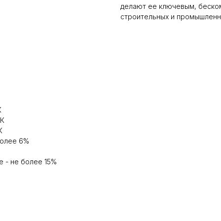
делают ее ключевым, беско
строительных и промышленн
К
.К
К
более 6%
 - не более 15%