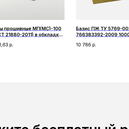
ы прошивные МП(МС)-100
Базис ПЖ ТУ 5769-00
Т 21880-2011) в обкладке
766383392-2009 100
аллической сеткой
1,63
р.
10 786
р.
0х1000х60-120