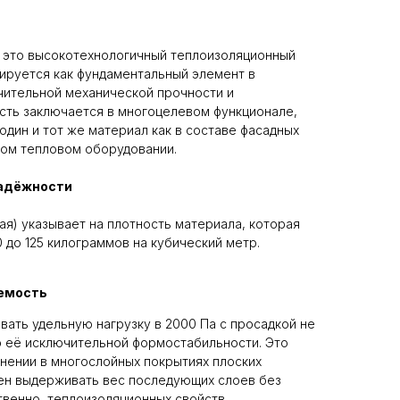
- это высокотехнологичный теплоизоляционный
ируется как фундаментальный элемент в
чительной механической прочности и
ость заключается в многоцелевом функционале,
дин и тот же материал как в составе фасадных
ьном тепловом оборудовании.
надёжности
ая) указывает на плотность материала, которая
0 до 125 килограммов на кубический метр.
емость
ать удельную нагрузку в 2000 Па с просадкой не
о её исключительной формостабильности. Это
нении в многослойных покрытиях плоских
жен выдерживать вес последующих слоев без
твенно, теплоизоляционных свойств.