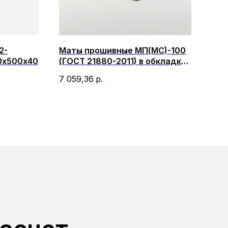
2-
Маты прошивные МП(МС)-100
Мат
0х500х40
(ГОСТ 21880-2011) в обкладке
(ГО
металлической сеткой с 2-х
сте
7 059,36
р.
7 0
сторон 2000х1000х40-50
200