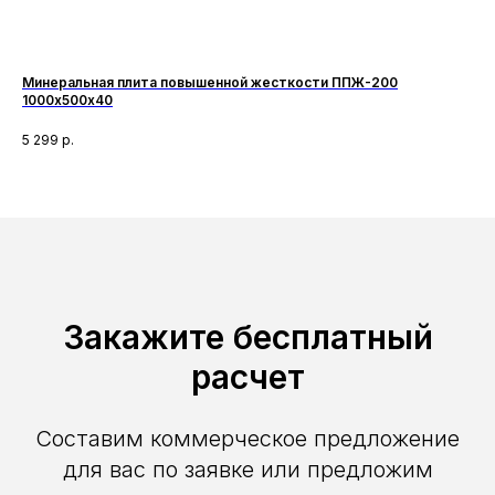
Минеральная плита повышенной жесткости ППЖ-200
Ми
1000х500х40
Мин
сп
5 299
р.
3 2
фун
по
наг
Закажите бесплатный
расчет
Составим коммерческое предложение
для вас по заявке или предложим