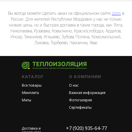
Вы всегда можете сделать заказ на официальном сайте
ctinn
в
России. Для жителей Республики Мордовии у нас не только
низкие цены, но и быстрая доставка в такие города, как: Ялга,
Николаевка, Рузаевка, Ковылкино, Краснослободск, Ардатов,
Инсар, Темников, Атяшево, Зубова Поляна, Комсомольский,
Луховка, Торбеево, Чамзинка, Явас
КАТАЛОГ
О КОМПАНИИ
Все товары
О нас
Минплита
Важная информация
Маты
Фотогалерея
Сертификаты
+7 (920) 935-64-77
Доставка и