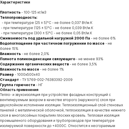
Характеристики
Плотность
- 100-125 кг/м3
Теплопроводность:
- при температуре (25 ± 5)°C - не более 0,037 Вт/м.К
- при температуре (125 ± 5)°C - не более 0,039 Вт/м.К
- при температуре (300 ± 5)°C - не более 0,05 Вт/м.К
Сжимаемость под удельной нагрузкой 2000 Па
- не более 6%
Водопоглощение при частичном погружении по массе
- не
более 15%
Влажность
- не более 2,0%
Полнота поликонденсации связующего
- не менее 93%
Содержание органических веществ
- не более 3,5%
Влажность по массе
- не более 1%
Размер
- 1000х500х40
Стандарт
- ТУ 5769-002-76383392-2009
Группа горючести
- НГ
Область применения
Тепло- и звукоизоляция при устройстве фасадных конструкций с
вентилируемым зазором в качестве второго (наружного) слоя при
двухслойном исполнении изоляции. Теплоизоляционный слой стеновых
панелей с металлической оболочкой, теплоизоляция в качестве нижнего
слоя в многолсойных покрытиях плоских кровель. Тепловая изоляция
промышленого оборудования и трубопроводов при температуре
изолируемой поверхности до +4000С. Отностится к несгораемым